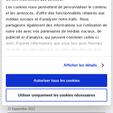
180° cameras,
PANOVU 180° domes for complete perimeter
Les cookies nous permettent de personnaliser le contenu
et les annonces, d'offrir des fonctionnalités relatives aux
surveillance,
médias sociaux et d'analyser notre trafic. Nous
3 x 32 channel video storage devices
partageons également des informations sur l'utilisation de
and IP/fiber optic patch bays distributed throughout the
notre site avec nos partenaires de médias sociaux, de
building.
publicité et d'analyse, qui peuvent combiner celles-ci
The site is protected by Serenity, a company specializing in
avec d'autres informations que vous leur avez fournies
the security of sensitive and ultra-sensitive logistics
ou qu'ils ont collectées lors de votre utilisation de leurs
environments throughout Europe, and with which the
services.
ACCEDIA Distribution Bordeaux agency develops the
Afficher les détails
technical means to implement the latest technological
advances for its customers.
Autoriser tous les cookies
Utiliser uniquement les cookies nécessaires
25 September 2022