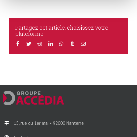
Partagez cet article, choisissez votre
plateforme !
Facebook
Twitter
Reddit
LinkedIn
WhatsApp
Tumblr
Email
15, rue du 1er mai • 92000 Nanterre