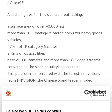
d’Oise (95).
And the figures for this site are breathtaking:
a surface area of over 40,000 m2,
more than 105 loading/unloading docks for heavy goods
vehicles,
47 km of IP category 6 cables,
2 Kms of optical fiber,
nearly 90 IP cameras and more than 160 video streams
converge at the site’s security headquarters.
This platform is monitored with the latest innovations
from HIKVISION, the Chinese brand leader in video
protection:
COLORVU cameras for a night vision in colors,
Fish-eye 360° cameras with 20 streams of 8 MP,
Ce site web utilise des cookies.