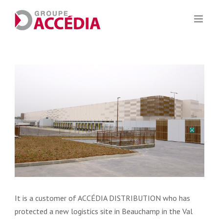
Skip
to
content
View
Larger
Image
It is a customer of ACCÉDIA DISTRIBUTION who has
protected a new logistics site in Beauchamp in the Val